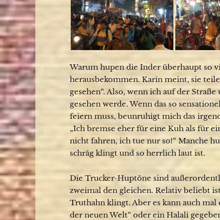
Warum hupen die Inder überhaupt so vie
herausbekommen. Karin meint, sie teile
gesehen“. Also, wenn ich auf der Straße 
gesehen werde. Wenn das so sensationel
feiern muss, beunruhigt mich das irgend
„Ich bremse eher für eine Kuh als für e
nicht fahren, ich tue nur so!“ Manche h
schräg klingt und so herrlich laut ist.
Die Trucker-Huptöne sind außerordentli
zweimal den gleichen. Relativ beliebt is
Truthahn klingt. Aber es kann auch mal
der neuen Welt“ oder ein Halali gegebe