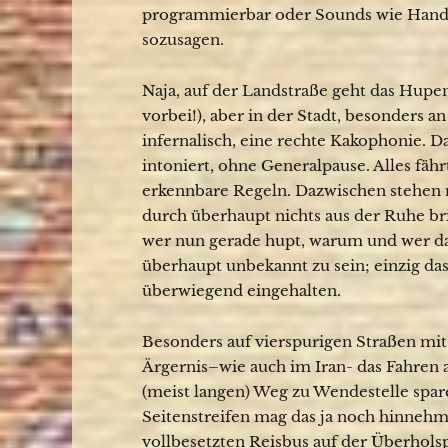
programmierbar oder Sounds wie Handy
sozusagen.
Naja, auf der Landstraße geht das Hupen 
vorbei!), aber in der Stadt, besonders 
infernalisch, eine rechte Kakophonie. 
intoniert, ohne Generalpause. Alles fäh
erkennbare Regeln. Dazwischen stehen n
durch überhaupt nichts aus der Ruhe bri
wer nun gerade hupt, warum und wer da
überhaupt unbekannt zu sein; einzig das
überwiegend eingehalten.
Besonders auf vierspurigen Straßen mit M
Ärgernis–wie auch im Iran- das Fahren 
(meist langen) Weg zu Wendestelle spa
Seitenstreifen mag das ja noch hinnehm
vollbesetzten Reisbus auf der Überhol