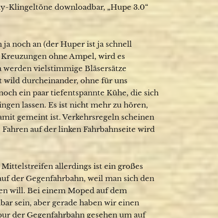
-Klingeltöne downloadbar, „Hupe 3.0“
ja noch an (der Huper ist ja schnell
an Kreuzungen ohne Ampel, wird es
Da werden vielstimmige Bläsersätze
rt wild durcheinander, ohne für uns
och ein paar tiefentspannte Kühe, die sich
ngen lassen. Es ist nicht mehr zu hören,
mit gemeint ist. Verkehrsregeln scheinen
 Fahren auf der linken Fahrbahnseite wird
ittelstreifen allerdings ist ein großes
auf der Gegenfahrbahn, weil man sich den
ren will. Bei einem Moped auf dem
bar sein, aber gerade haben wir einen
spur der Gegenfahrbahn gesehen um auf