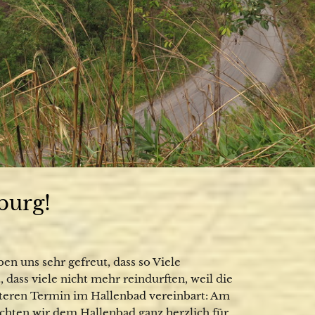
burg!
ben uns sehr gefreut, dass so Viele
dass viele nicht mehr reindurften, weil die
iteren Termin im Hallenbad vereinbart: Am
öchten wir dem Hallenbad ganz herzlich für