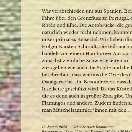
Wir verabschieden uns aus Spanien. Bei
Fähre über den Grenzfluss zu Portugal, d
Rhein und Elbe. Die Autobrücke, die gen
natürlich wieder nicht nehmen, könnten
unser primäres Reiseziel. Wir lieben die
Holger Karsten Schmidt. Die teils auch
handelt von einem Hamburger Austauschpo
zunächst ziemliche Schwierigkeiten im
zuzugehen wie auch die Städte und die L
beschrieben, dass wir uns die Orte des
Ostalgarve hat die Besonderheit, dass d
Inselkette geschützt wird. Da das Küste fl
die es denn auch in großer Zahl gibt. U
Flamingos und andere. Zudem finden si
man Muschelsammler*innen mit den …
12. Januar 2025
Schreibe einen Kommentar
Begegnungen
/
Essen
/
Länder
/
Portugal
/
Südtour 2024
/