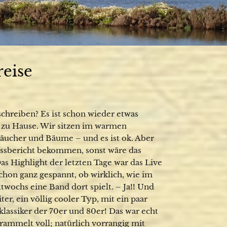
eise
schreiben? Es ist schon wieder etwas
n zu Hause. Wir sitzen im warmen
äucher und Bäume – und es ist ok. Aber
lussbericht bekommen, sonst wäre das
as Highlight der letzten Tage war das Live
chon ganz gespannt, ob wirklich, wie im
twochs eine Band dort spielt. – Ja!! Und
ter, ein völlig cooler Typ, mit ein paar
lassiker der 70er und 80er! Das war echt
ammelt voll; natürlich vorrangig mit