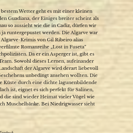
 bestem Wetter geht es mit einer kleinen
en Guadiana, der Einiges breiter scheint als
au so aussieht wie die in Cadiz, dürfen wir
 ja runtergepustet werden. Die Algarve war
 Algarve-Krimis von Gil Ribeiro alias
 verfilmte Romanreihe „Lost in Fuseta“
lizisten. Da er ein Asperger ist, gibt es
 Team. Sowohl dieses Lernen, aufeinander
andschaft der Algarve wird derart liebevoll
 Geschehens unbedingt ansehen wollten. Die
ie Küste durch eine dichte lagunenbildende
ach ist, eignet es sich perfekt für Salinen,
nd die sind wieder Heimat vieler Vögel wie
ch Muschelbänke. Bei Niedrigwasser sieht
Tagebuch