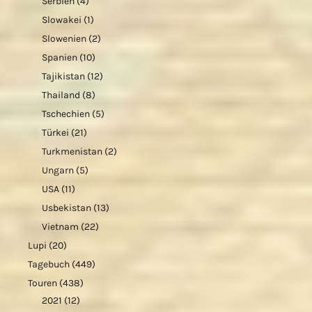
Serbien
(4)
Slowakei
(1)
Slowenien
(2)
Spanien
(10)
Tajikistan
(12)
Thailand
(8)
Tschechien
(5)
Türkei
(21)
Turkmenistan
(2)
Ungarn
(5)
USA
(11)
Usbekistan
(13)
Vietnam
(22)
Lupi
(20)
Tagebuch
(449)
Touren
(438)
2021
(12)