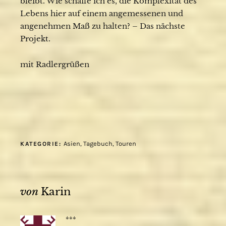
bleibt. Wie schaffe ich es, die Komplexität des
Lebens hier auf einem angemessenen und
angenehmen Maß zu halten? – Das nächste
Projekt.
mit Radlergrüßen
Asien
,
Tagebuch
,
Touren
KATEGORIE:
von
Karin
***