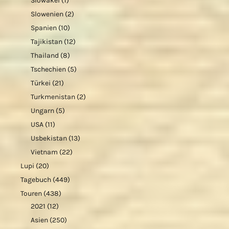
Slowakei
(1)
Slowenien
(2)
Spanien
(10)
Tajikistan
(12)
Thailand
(8)
Tschechien
(5)
Türkei
(21)
Turkmenistan
(2)
Ungarn
(5)
USA
(11)
Usbekistan
(13)
Vietnam
(22)
Lupi
(20)
Tagebuch
(449)
Touren
(438)
2021
(12)
Asien
(250)