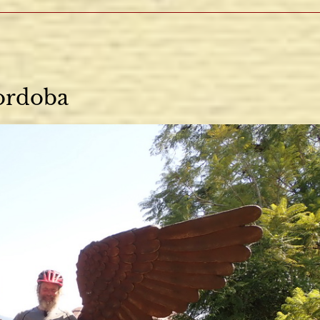
N
ordoba