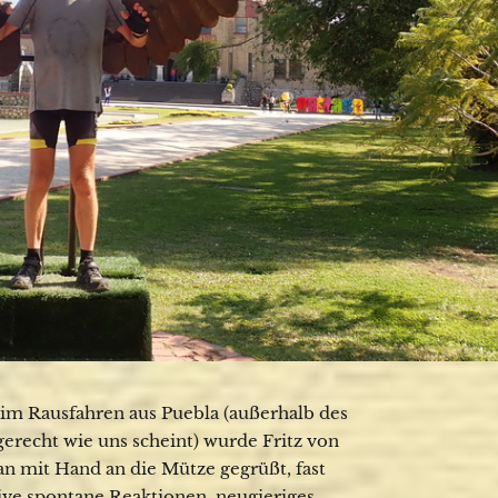
eim Rausfahren aus Puebla (außerhalb des
gerecht wie uns scheint) wurde Fritz von
n mit Hand an die Mütze gegrüßt, fast
tive spontane Reaktionen, neugieriges