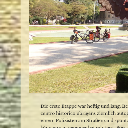
Die erste Etappe war heftig und lang. B
centro historico übrigens ziemlich auto
einem Polizisten am Straßenrand sponta
könnte man sagen: er hat salutiert. Posi