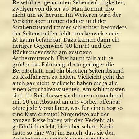
Reiseführer genannten Sehenswürdigkeiten,
zweigen von dieser ab. Man kommt also
nicht um sie herum. Im Weiteren wird der
Verkehr aber immer dichter und der
Straßenzustand immer schlechter, besonders
der Seitenstreifen fehlt streckenweise oder
ist kaum befahrbar. Dazu kamen dann ein
heftiger Gegenwind (40 km/h) und der
Rückreiseverkehr am gestrigen
Aschermittwoch. Überhaupt fällt auf: je
größer das Fahrzeug, desto geringer die
Bereitschaft, mal ein bisschen Seitenabstand
zu Radfahrern zu halten. Vielleicht geht das
auch gar nicht, vielleicht haben die ja alle
einen Spurhalteassistenten. Am schlimmsten
sind die Reisebusse; sie donnern manchmal
mit 20 cm Abstand an uns vorbei, offenbar
ohne jede Vorstellung, was für einen Sog so
eine Kiste erzeugt! Nirgendwo auf der
ganzen Reise haben wir den Verkehr als
gefährlich erlebt, hier aber schon. Karin
hatte so eine Wut im Bauch, dass sie den
Autokolonnen einen Stau an den Hals